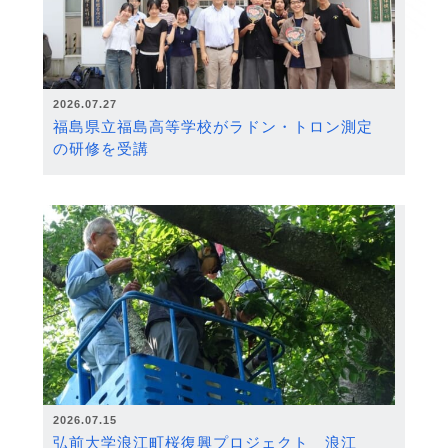
2026.07.27
福島県立福島高等学校がラドン・トロン測定
の研修を受講
2026.07.15
弘前大学浪江町桜復興プロジェクト 浪江