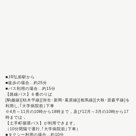
■JR弘前駅から
■徒歩の場合…約25分
■バス利用の場合…約15分
【路線バス】６番のりば
[駒越線][枯木平線][弥生･新岡･葛原線][相馬線][大秋･居森平線]を
利用し,｢大学病院前｣下車
※4月～11月の10時から18時まで，及び12月～3月の10時から17
時までは，
【土手町循環バス】が利用できます。
（10分間隔で運行,｢大学病院前｣下車）
■タクシー利用の場合…約10分