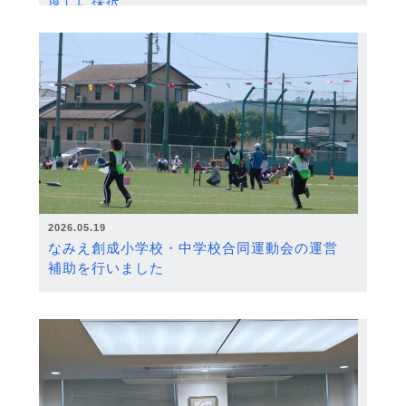
度）に採択
2026.05.19
なみえ創成小学校・中学校合同運動会の運営
補助を行いました