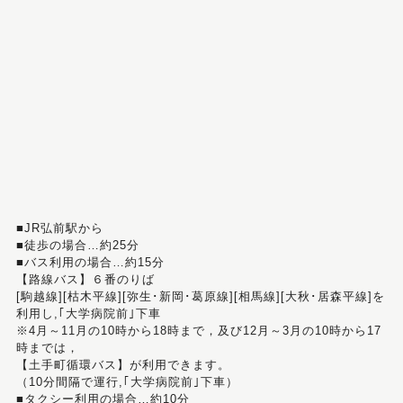
■JR弘前駅から
■徒歩の場合…約25分
■バス利用の場合…約15分
【路線バス】６番のりば
[駒越線][枯木平線][弥生･新岡･葛原線][相馬線][大秋･居森平線]を
利用し,｢大学病院前｣下車
※4月～11月の10時から18時まで，及び12月～3月の10時から17
時までは，
【土手町循環バス】が利用できます。
（10分間隔で運行,｢大学病院前｣下車）
■タクシー利用の場合…約10分