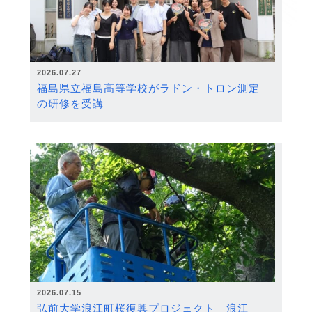
2026.07.27
福島県立福島高等学校がラドン・トロン測定
の研修を受講
2026.07.15
弘前大学浪江町桜復興プロジェクト 浪江