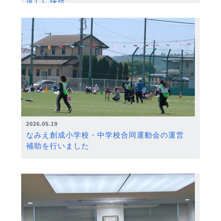
度）に採択
2026.05.19
なみえ創成小学校・中学校合同運動会の運営
補助を行いました