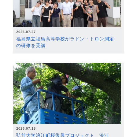
2026.07.27
福島県立福島高等学校がラドン・トロン測定
の研修を受講
2026.07.15
弘前大学浪江町桜復興プロジェクト 浪江