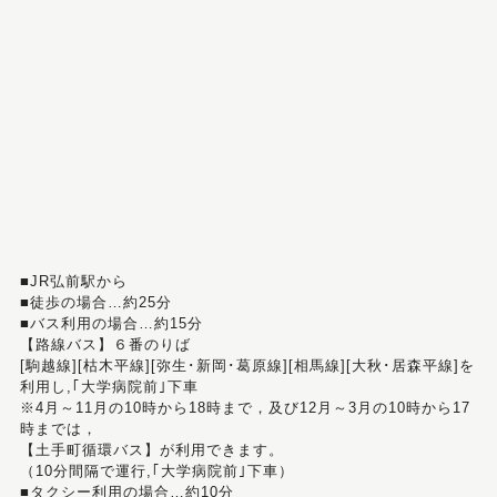
■JR弘前駅から
■徒歩の場合…約25分
■バス利用の場合…約15分
【路線バス】６番のりば
[駒越線][枯木平線][弥生･新岡･葛原線][相馬線][大秋･居森平線]を
利用し,｢大学病院前｣下車
※4月～11月の10時から18時まで，及び12月～3月の10時から17
時までは，
【土手町循環バス】が利用できます。
（10分間隔で運行,｢大学病院前｣下車）
■タクシー利用の場合…約10分