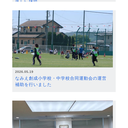
度）に採択
2026.05.19
なみえ創成小学校・中学校合同運動会の運営
補助を行いました