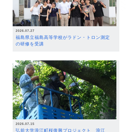
2026.07.27
福島県立福島高等学校がラドン・トロン測定
の研修を受講
2026.07.15
弘前大学浪江町桜復興プロジェクト 浪江