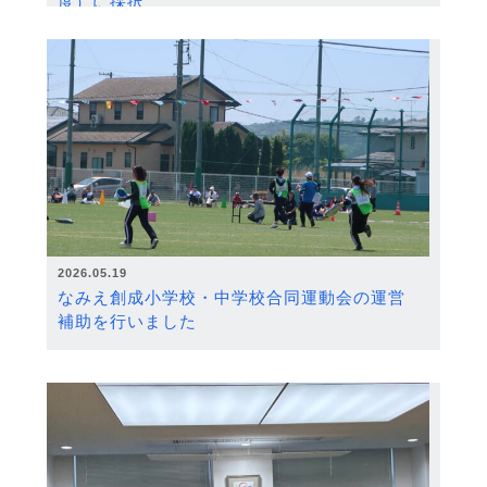
度）に採択
2026.05.19
なみえ創成小学校・中学校合同運動会の運営
補助を行いました