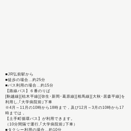
■JR弘前駅から
■徒歩の場合…約25分
■バス利用の場合…約15分
【路線バス】６番のりば
[駒越線][枯木平線][弥生･新岡･葛原線][相馬線][大秋･居森平線]を
利用し,｢大学病院前｣下車
※4月～11月の10時から18時まで，及び12月～3月の10時から17
時までは，
【土手町循環バス】が利用できます。
（10分間隔で運行,｢大学病院前｣下車）
■タクシー利用の場合…約10分