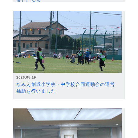
度）に採択
2026.05.19
なみえ創成小学校・中学校合同運動会の運営
補助を行いました