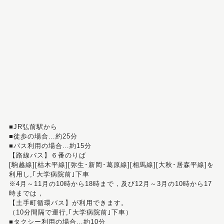
■JR弘前駅から
■徒歩の場合…約25分
■バス利用の場合…約15分
【路線バス】６番のりば
[駒越線][枯木平線][弥生･新岡･葛原線][相馬線][大秋･居森平線]を
利用し,｢大学病院前｣下車
※4月～11月の10時から18時まで，及び12月～3月の10時から17
時までは，
【土手町循環バス】が利用できます。
（10分間隔で運行,｢大学病院前｣下車）
■タクシー利用の場合…約10分