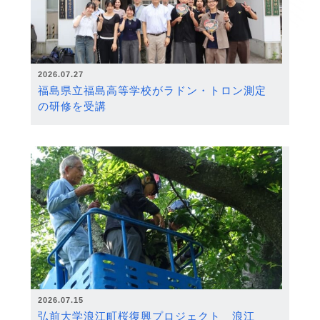
2026.07.27
福島県立福島高等学校がラドン・トロン測定
の研修を受講
2026.07.15
弘前大学浪江町桜復興プロジェクト 浪江