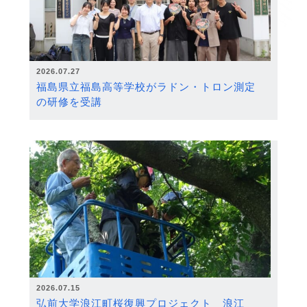
2026.07.27
福島県立福島高等学校がラドン・トロン測定
の研修を受講
2026.07.15
弘前大学浪江町桜復興プロジェクト 浪江