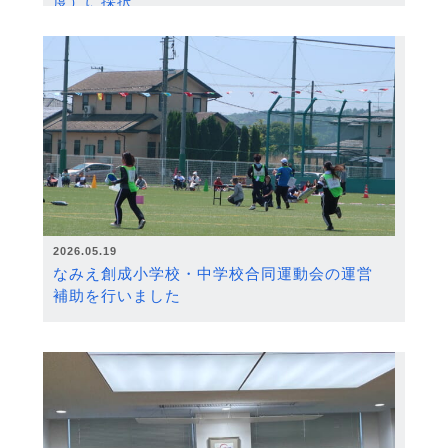
度）に採択
2026.05.19
なみえ創成小学校・中学校合同運動会の運営
補助を行いました