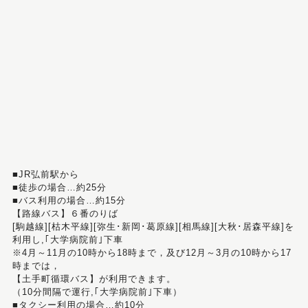
■JR弘前駅から
■徒歩の場合…約25分
■バス利用の場合…約15分
【路線バス】６番のりば
[駒越線][枯木平線][弥生･新岡･葛原線][相馬線][大秋･居森平線]を
利用し,｢大学病院前｣下車
※4月～11月の10時から18時まで，及び12月～3月の10時から17
時までは，
【土手町循環バス】が利用できます。
（10分間隔で運行,｢大学病院前｣下車）
■タクシー利用の場合…約10分