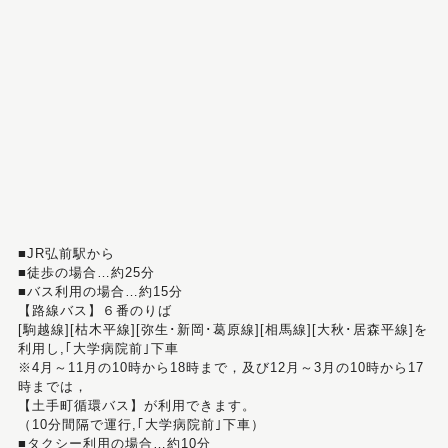
■JR弘前駅から
■徒歩の場合…約25分
■バス利用の場合…約15分
【路線バス】６番のりば
[駒越線][枯木平線][弥生･新岡･葛原線][相馬線][大秋･居森平線]を
利用し,｢大学病院前｣下車
※4月～11月の10時から18時まで，及び12月～3月の10時から17
時までは，
【土手町循環バス】が利用できます。
（10分間隔で運行,｢大学病院前｣下車）
■タクシー利用の場合…約10分