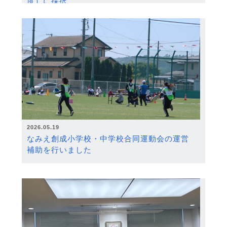
度）に採択
2026.05.19
なみえ創成小学校・中学校合同運動会の運営
補助を行いました