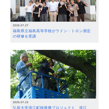
2026.07.27
福島県立福島高等学校がラドン・トロン測定
の研修を受講
2026.07.15
弘前大学浪江町桜復興プロジェクト 浪江