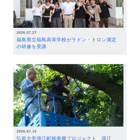
2026.07.27
福島県立福島高等学校がラドン・トロン測定
の研修を受講
2026.07.15
弘前大学浪江町桜復興プロジェクト 浪江