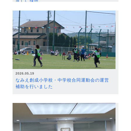
度）に採択
2026.05.19
なみえ創成小学校・中学校合同運動会の運営
補助を行いました