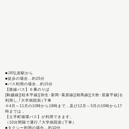
■JR弘前駅から
■徒歩の場合…約25分
■バス利用の場合…約15分
【路線バス】６番のりば
[駒越線][枯木平線][弥生･新岡･葛原線][相馬線][大秋･居森平線]を
利用し,｢大学病院前｣下車
※4月～11月の10時から18時まで，及び12月～3月の10時から17
時までは，
【土手町循環バス】が利用できます。
（10分間隔で運行,｢大学病院前｣下車）
■タクシー利用の場合…約10分