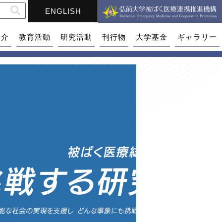
ENGLISH
紹介
教育活動
研究活動
刊行物
大学基金
ギャラリー