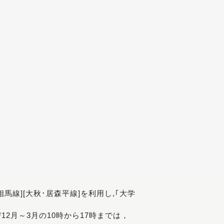
[相馬線][大秋･居森平線]を利用し,｢大学
び12月～3月の10時から17時までは，