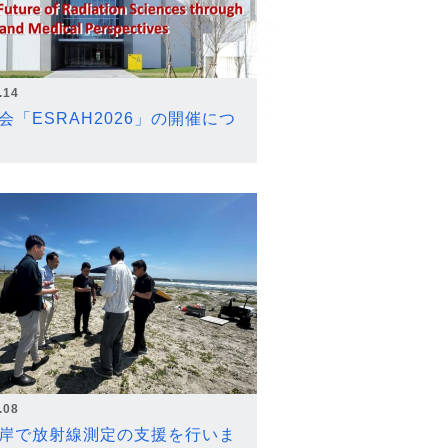
.14
会「ESRAH2026」の開催につ
.08
岸で放射線測定の支援を行いま