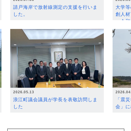
請戸海岸で放射線測定の支援を行いま
大学等
した。
創人材
～令和
2026.05.13
2026.04
浪江町議会議員が学長を表敬訪問しま
「震災
した
会」に