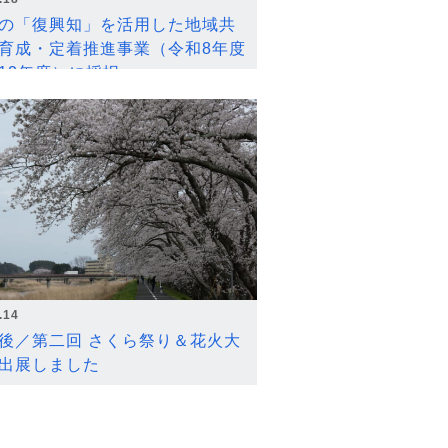
の「復興知」を活用した地域共
育成・定着推進事業（令和8年度
12年度）に採択
.14
後／第二回 さくら祭り＆花火大
出展しました