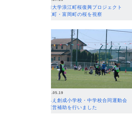
弘前大学浪江町桜復興プロジェクト
浪江町・富岡町の桜を視察
2026.05.19
なみえ創成小学校・中学校合同運動会
の運営補助を行いました