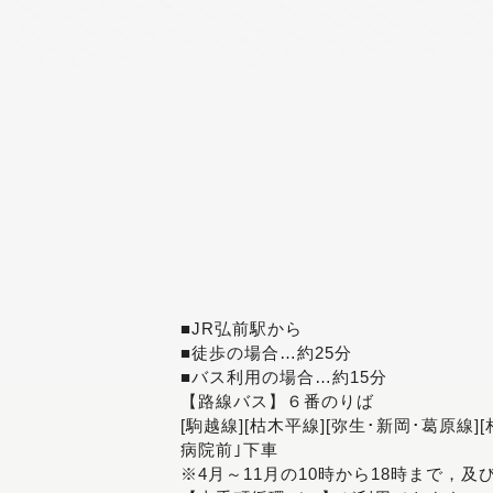
■JR弘前駅から
■徒歩の場合…約25分
■バス利用の場合…約15分
【路線バス】６番のりば
[駒越線][枯木平線][弥生･新岡･葛原線]
病院前｣下車
※4月～11月の10時から18時まで，及