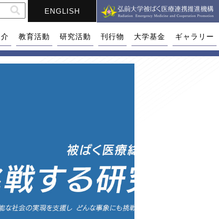
ENGLISH
紹介
教育活動
研究活動
刊行物
大学基金
ギャラリー