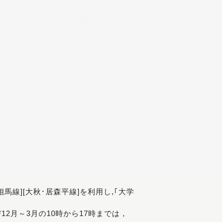
[相馬線][大秋･居森平線]を利用し,｢大学
び12月～3月の10時から17時までは，