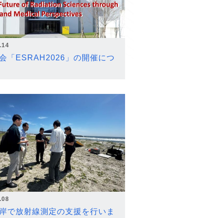
.14
会「ESRAH2026」の開催につ
.08
岸で放射線測定の支援を行いま