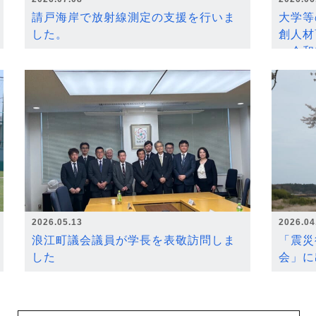
請戸海岸で放射線測定の支援を行いま
大学等
した。
創人材
～令和
2026.05.13
2026.04
浪江町議会議員が学長を表敬訪問しま
「震災
した
会」に