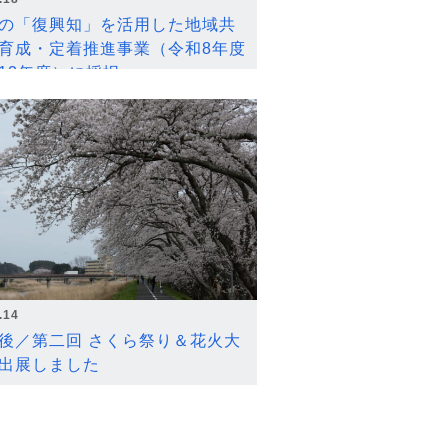
の「復興知」を活用した地域共
育成・定着推進事業（令和8年度
12年度）に採択
.14
後／第二回 さくら祭り＆花火大
出展しました