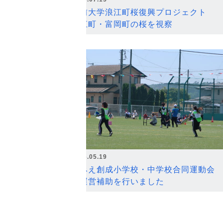
弘前大学浪江町桜復興プロジェクト
浪江町・富岡町の桜を視察
2026.05.19
なみえ創成小学校・中学校合同運動会
の運営補助を行いました