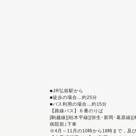
■JR弘前駅から
■徒歩の場合…約25分
■バス利用の場合…約15分
【路線バス】６番のりば
[駒越線][枯木平線][弥生･新岡･葛原線]
病院前｣下車
※4月～11月の10時から18時まで，及