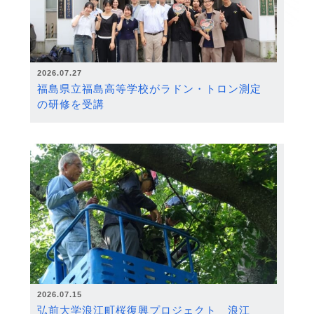
2026.07.27
福島県立福島高等学校がラドン・トロン測定
の研修を受講
2026.07.15
弘前大学浪江町桜復興プロジェクト 浪江