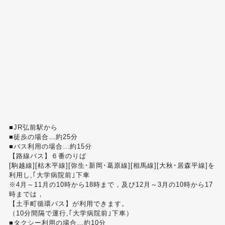
■JR弘前駅から
■徒歩の場合…約25分
■バス利用の場合…約15分
【路線バス】６番のりば
[駒越線][枯木平線][弥生･新岡･葛原線][相馬線][大秋･居森平線]を
利用し,｢大学病院前｣下車
※4月～11月の10時から18時まで，及び12月～3月の10時から17
時までは，
【土手町循環バス】が利用できます。
（10分間隔で運行,｢大学病院前｣下車）
■タクシー利用の場合…約10分