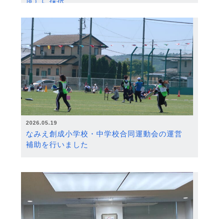
度）に採択
2026.05.19
なみえ創成小学校・中学校合同運動会の運営
補助を行いました