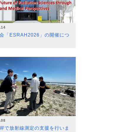
.14
会「ESRAH2026」の開催につ
.08
岸で放射線測定の支援を行いま