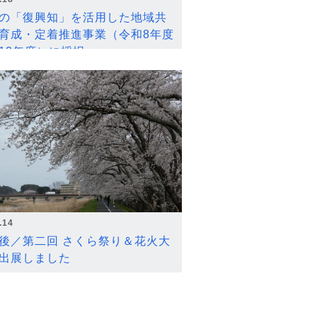
の「復興知」を活用した地域共
育成・定着推進事業（令和8年度
12年度）に採択
.14
後／第二回 さくら祭り＆花火大
出展しました