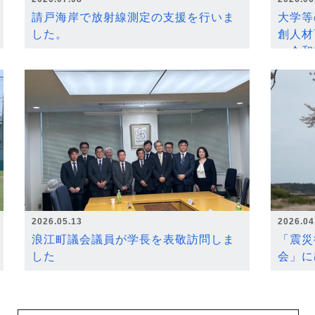
請戸海岸で放射線測定の支援を行いま
大学等
した。
創人材
～令和
2026.05.13
2026.04
浪江町議会議員が学長を表敬訪問しま
「震災
した
会」に