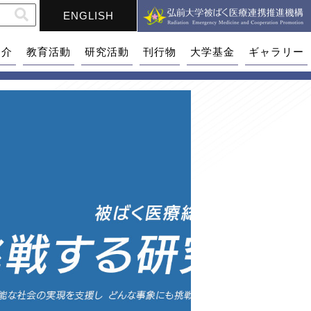
ENGLISH
紹介
教育活動
研究活動
刊行物
大学基金
ギャラリー