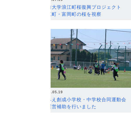
弘前大学浪江町桜復興プロジェクト
浪江町・富岡町の桜を視察
2026.05.19
なみえ創成小学校・中学校合同運動会
の運営補助を行いました