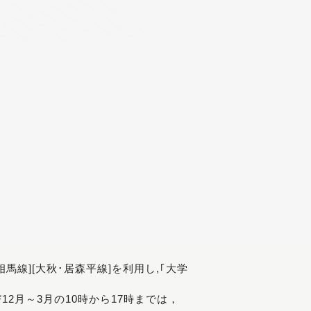
[相馬線][大秋･居森平線]を利用し,｢大学
び12月～3月の10時から17時までは，