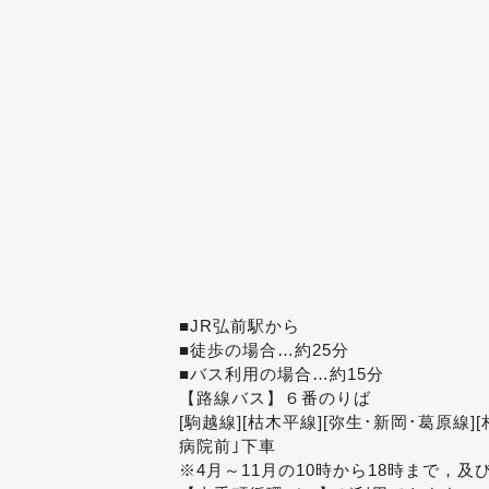
■JR弘前駅から
■徒歩の場合…約25分
■バス利用の場合…約15分
【路線バス】６番のりば
[駒越線][枯木平線][弥生･新岡･葛原線]
病院前｣下車
※4月～11月の10時から18時まで，及