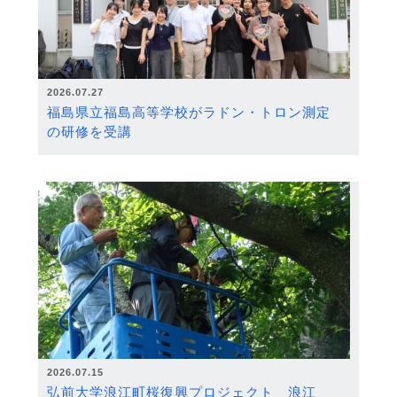
2026.07.27
福島県立福島高等学校がラドン・トロン測定
の研修を受講
2026.07.15
弘前大学浪江町桜復興プロジェクト 浪江