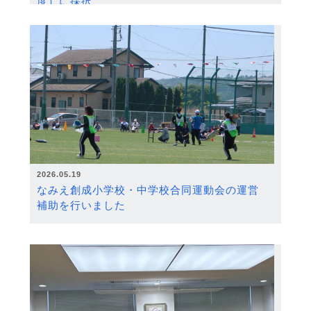
度）に採択
2026.05.19
なみえ創成小学校・中学校合同運動会の運営
補助を行いました