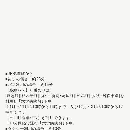
■JR弘前駅から
■徒歩の場合…約25分
■バス利用の場合…約15分
【路線バス】６番のりば
[駒越線][枯木平線][弥生･新岡･葛原線][相馬線][大秋･居森平線]を
利用し,｢大学病院前｣下車
※4月～11月の10時から18時まで，及び12月～3月の10時から17
時までは，
【土手町循環バス】が利用できます。
（10分間隔で運行,｢大学病院前｣下車）
■タクシー利用の場合…約10分