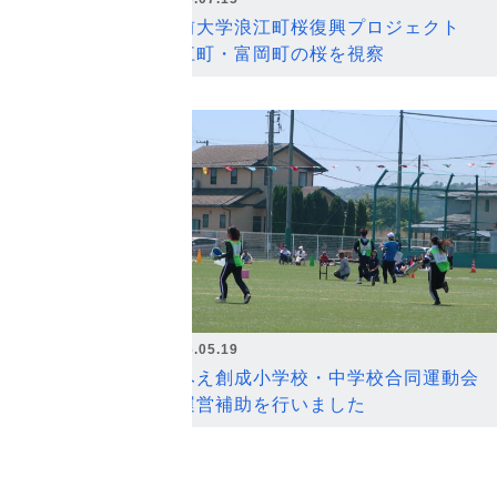
弘前大学浪江町桜復興プロジェクト
浪江町・富岡町の桜を視察
2026.05.19
なみえ創成小学校・中学校合同運動会
の運営補助を行いました