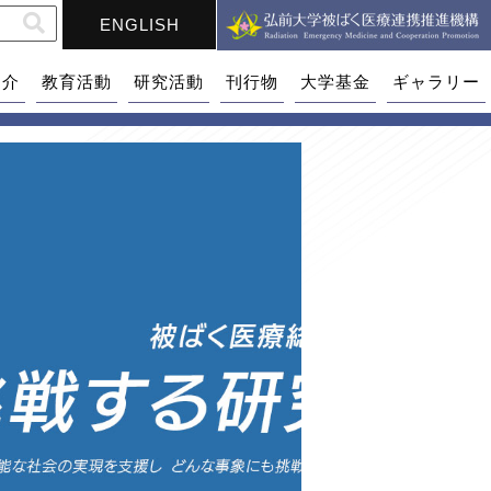
ENGLISH
紹介
教育活動
研究活動
刊行物
大学基金
ギャラリー