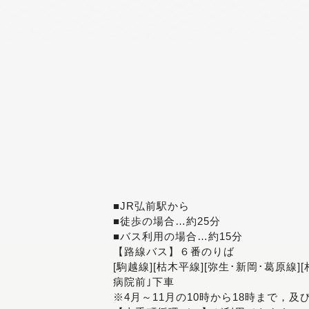
■JR弘前駅から
■徒歩の場合…約25分
■バス利用の場合…約15分
【路線バス】６番のりば
[駒越線][枯木平線][弥生･新岡･葛原線]
病院前｣下車
※4月～11月の10時から18時まで，及