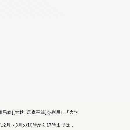
[相馬線][大秋･居森平線]を利用し,｢大学
び12月～3月の10時から17時までは，