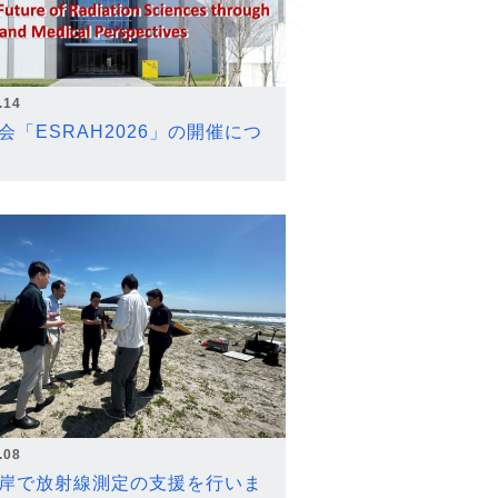
.14
会「ESRAH2026」の開催につ
.08
岸で放射線測定の支援を行いま