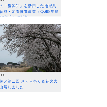
の「復興知」を活用した地域共
育成・定着推進事業（令和8年度
12年度）に採択
.14
後／第二回 さくら祭り＆花火大
出展しました