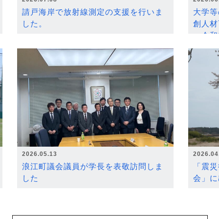
請戸海岸で放射線測定の支援を行いま
大学等
した。
創人材
～令和
2026.05.13
2026.04
浪江町議会議員が学長を表敬訪問しま
「震災
した
会」に