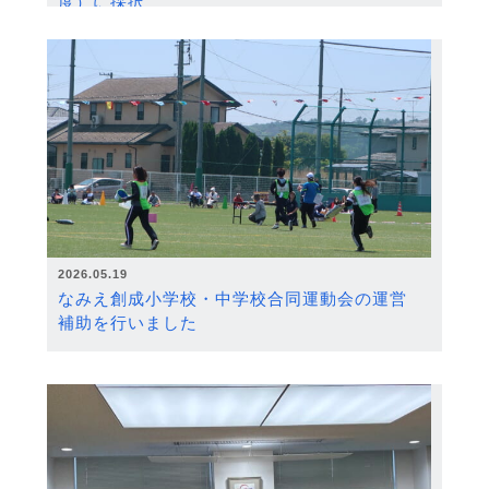
度）に採択
2026.05.19
なみえ創成小学校・中学校合同運動会の運営
補助を行いました