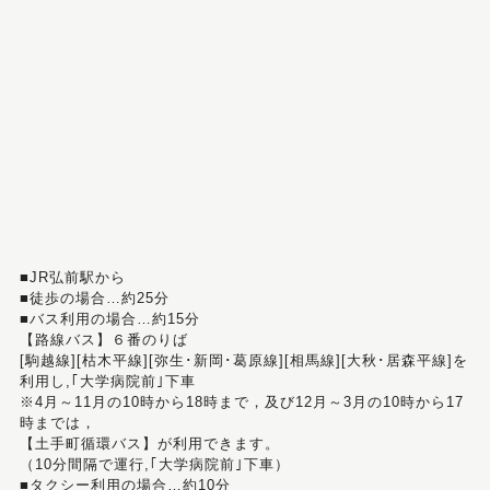
■JR弘前駅から
■徒歩の場合…約25分
■バス利用の場合…約15分
【路線バス】６番のりば
[駒越線][枯木平線][弥生･新岡･葛原線][相馬線][大秋･居森平線]を
利用し,｢大学病院前｣下車
※4月～11月の10時から18時まで，及び12月～3月の10時から17
時までは，
【土手町循環バス】が利用できます。
（10分間隔で運行,｢大学病院前｣下車）
■タクシー利用の場合…約10分