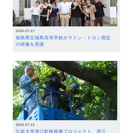
2026.07.27
福島県立福島高等学校がラドン・トロン測定
の研修を受講
2026.07.15
弘前大学浪江町桜復興プロジェクト 浪江