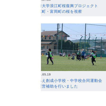
弘前大学浪江町桜復興プロジェクト
浪江町・富岡町の桜を視察
2026.05.19
なみえ創成小学校・中学校合同運動会
の運営補助を行いました