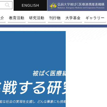
ENGLISH
紹介
教育活動
研究活動
刊行物
大学基金
ギャラリー