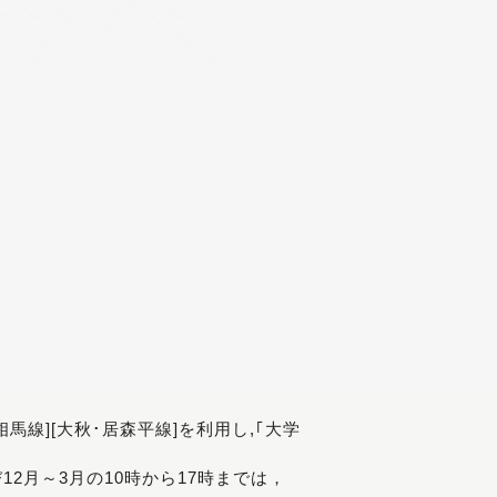
[相馬線][大秋･居森平線]を利用し,｢大学
び12月～3月の10時から17時までは，