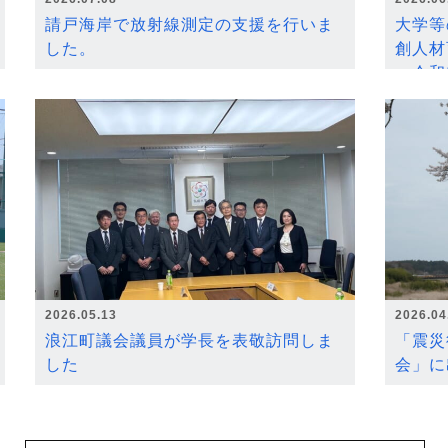
請戸海岸で放射線測定の支援を行いま
大学等
した。
創人材
～令和
2026.05.13
2026.04
浪江町議会議員が学長を表敬訪問しま
「震災
した
会」に