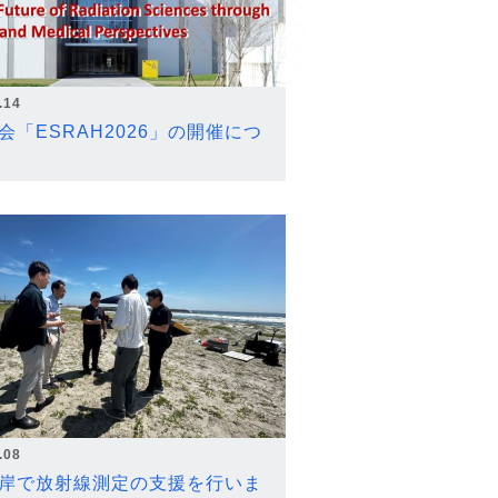
.14
会「ESRAH2026」の開催につ
.08
岸で放射線測定の支援を行いま