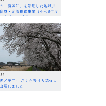
の「復興知」を活用した地域共
育成・定着推進事業（令和8年度
12年度）に採択
.14
後／第二回 さくら祭り＆花火大
出展しました