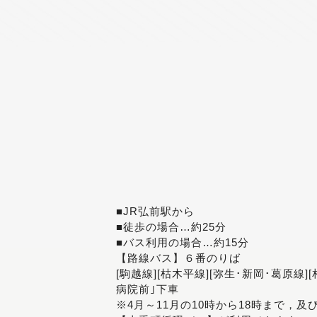
■JR弘前駅から
■徒歩の場合…約25分
■バス利用の場合…約15分
【路線バス】６番のりば
[駒越線][枯木平線][弥生･新岡･葛原線]
病院前｣下車
※4月～11月の10時から18時まで，及