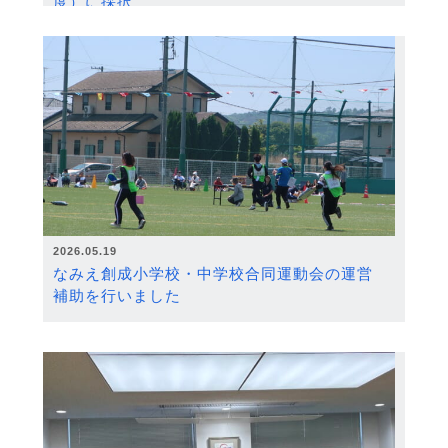
度）に採択
2026.05.19
なみえ創成小学校・中学校合同運動会の運営
補助を行いました