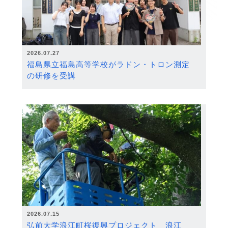
2026.07.27
福島県立福島高等学校がラドン・トロン測定
の研修を受講
2026.07.15
弘前大学浪江町桜復興プロジェクト 浪江