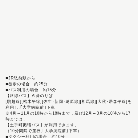
■JR弘前駅から
■徒歩の場合…約25分
■バス利用の場合…約15分
【路線バス】６番のりば
[駒越線][枯木平線][弥生･新岡･葛原線][相馬線][大秋･居森平線]を
利用し,｢大学病院前｣下車
※4月～11月の10時から18時まで，及び12月～3月の10時から17
時までは，
【土手町循環バス】が利用できます。
（10分間隔で運行,｢大学病院前｣下車）
■タクシー利用の場合…約10分