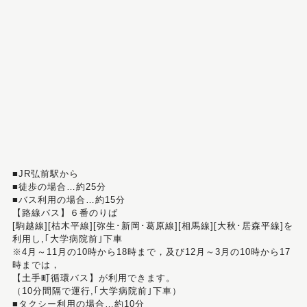
■JR弘前駅から
■徒歩の場合…約25分
■バス利用の場合…約15分
【路線バス】６番のりば
[駒越線][枯木平線][弥生･新岡･葛原線][相馬線][大秋･居森平線]を
利用し,｢大学病院前｣下車
※4月～11月の10時から18時まで，及び12月～3月の10時から17
時までは，
【土手町循環バス】が利用できます。
（10分間隔で運行,｢大学病院前｣下車）
■タクシー利用の場合…約10分