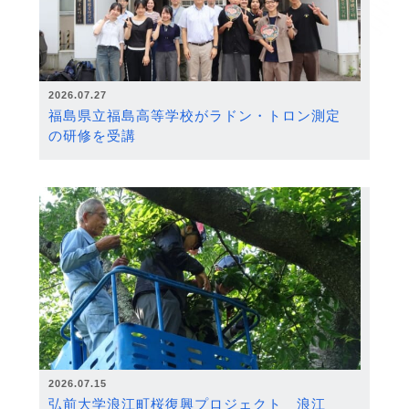
2026.07.27
福島県立福島高等学校がラドン・トロン測定
の研修を受講
2026.07.15
弘前大学浪江町桜復興プロジェクト 浪江