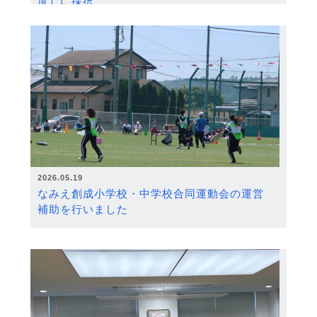
度）に採択
2026.05.19
なみえ創成小学校・中学校合同運動会の運営
補助を行いました