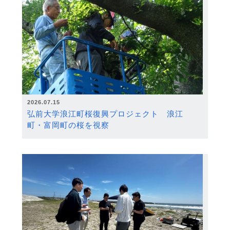
2026.07.15
弘前大学浪江町桜復興プロジェクト 浪江
町・富岡町の桜を視察