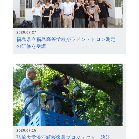
2026.07.27
福島県立福島高等学校がラドン・トロン測定
の研修を受講
2026.07.15
弘前大学浪江町桜復興プロジェクト 浪江