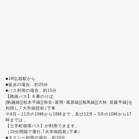
■JR弘前駅から
■徒歩の場合…約25分
■バス利用の場合…約15分
【路線バス】６番のりば
[駒越線][枯木平線][弥生･新岡･葛原線][相馬線][大秋･居森平線]を
利用し,｢大学病院前｣下車
※4月～11月の10時から18時まで，及び12月～3月の10時から17
時までは，
【土手町循環バス】が利用できます。
（10分間隔で運行,｢大学病院前｣下車）
■タクシー利用の場合…約10分