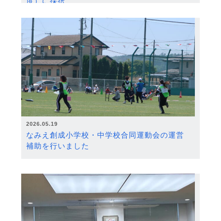
度）に採択
2026.05.19
なみえ創成小学校・中学校合同運動会の運営
補助を行いました