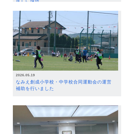
度）に採択
2026.05.19
なみえ創成小学校・中学校合同運動会の運営
補助を行いました