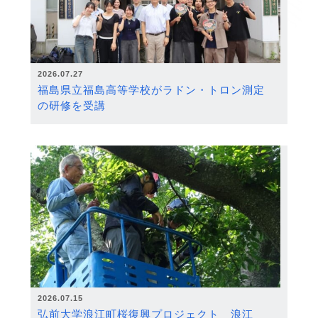
2026.07.27
福島県立福島高等学校がラドン・トロン測定
の研修を受講
2026.07.15
弘前大学浪江町桜復興プロジェクト 浪江