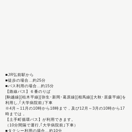
■JR弘前駅から
■徒歩の場合…約25分
■バス利用の場合…約15分
【路線バス】６番のりば
[駒越線][枯木平線][弥生･新岡･葛原線][相馬線][大秋･居森平線]を
利用し,｢大学病院前｣下車
※4月～11月の10時から18時まで，及び12月～3月の10時から17
時までは，
【土手町循環バス】が利用できます。
（10分間隔で運行,｢大学病院前｣下車）
■タクシー利用の場合…約10分