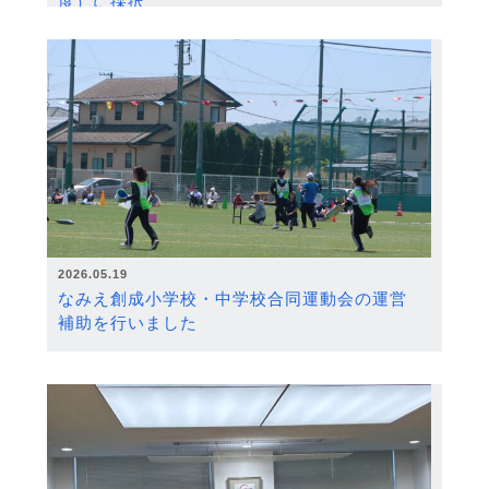
度）に採択
2026.05.19
なみえ創成小学校・中学校合同運動会の運営
補助を行いました