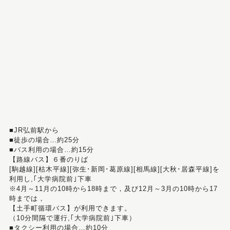
■JR弘前駅から
■徒歩の場合…約25分
■バス利用の場合…約15分
【路線バス】６番のりば
[駒越線][枯木平線][弥生･新岡･葛原線][相馬線][大秋･居森平線]を
利用し,｢大学病院前｣下車
※4月～11月の10時から18時まで，及び12月～3月の10時から17
時までは，
【土手町循環バス】が利用できます。
（10分間隔で運行,｢大学病院前｣下車）
■タクシー利用の場合…約10分