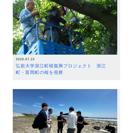
2026.07.15
弘前大学浪江町桜復興プロジェクト 浪江
町・富岡町の桜を視察