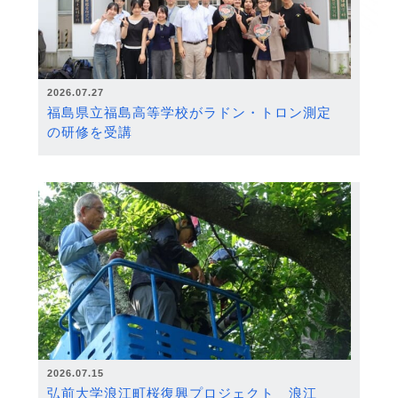
2026.07.27
福島県立福島高等学校がラドン・トロン測定
の研修を受講
2026.07.15
弘前大学浪江町桜復興プロジェクト 浪江