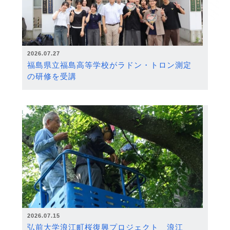
2026.07.27
福島県立福島高等学校がラドン・トロン測定
の研修を受講
2026.07.15
弘前大学浪江町桜復興プロジェクト 浪江