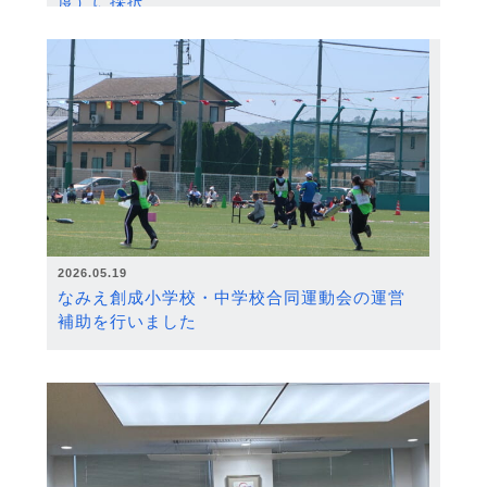
度）に採択
2026.05.19
なみえ創成小学校・中学校合同運動会の運営
補助を行いました