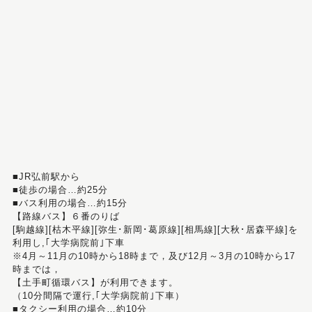
■JR弘前駅から
■徒歩の場合…約25分
■バス利用の場合…約15分
【路線バス】６番のりば
[駒越線][枯木平線][弥生･新岡･葛原線][相馬線][大秋･居森平線]を
利用し,｢大学病院前｣下車
※4月～11月の10時から18時まで，及び12月～3月の10時から17
時までは，
【土手町循環バス】が利用できます。
（10分間隔で運行,｢大学病院前｣下車）
■タクシー利用の場合…約10分