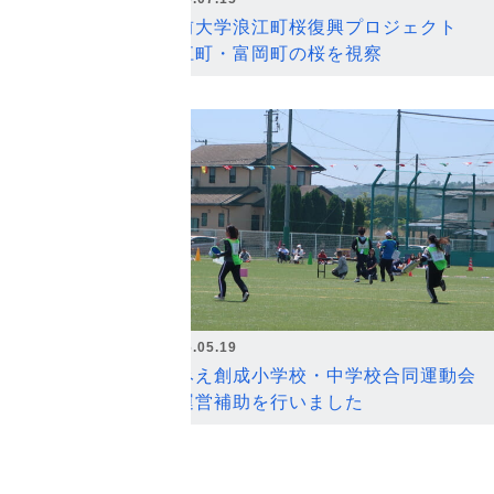
弘前大学浪江町桜復興プロジェクト
浪江町・富岡町の桜を視察
2026.05.19
なみえ創成小学校・中学校合同運動会
の運営補助を行いました