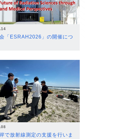
.14
会「ESRAH2026」の開催につ
.08
岸で放射線測定の支援を行いま