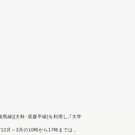
[相馬線][大秋･居森平線]を利用し,｢大学
び12月～3月の10時から17時までは，