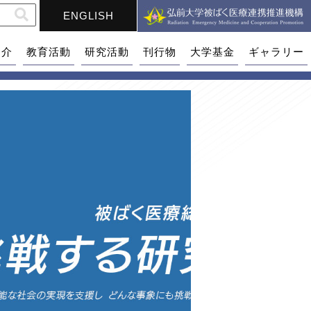
ENGLISH
紹介
教育活動
研究活動
刊行物
大学基金
ギャラリー