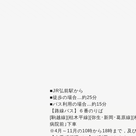
■JR弘前駅から
■徒歩の場合…約25分
■バス利用の場合…約15分
【路線バス】６番のりば
[駒越線][枯木平線][弥生･新岡･葛原線]
病院前｣下車
※4月～11月の10時から18時まで，及