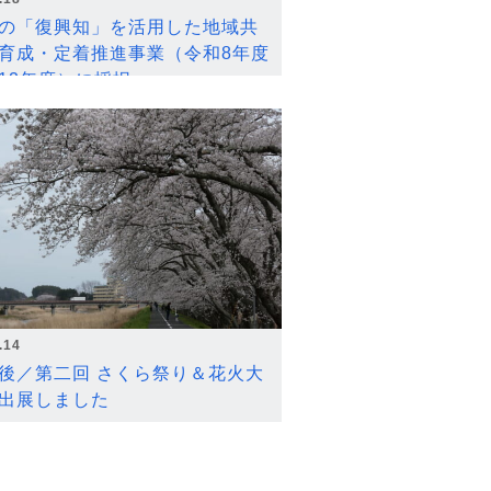
の「復興知」を活用した地域共
育成・定着推進事業（令和8年度
12年度）に採択
.14
後／第二回 さくら祭り＆花火大
出展しました