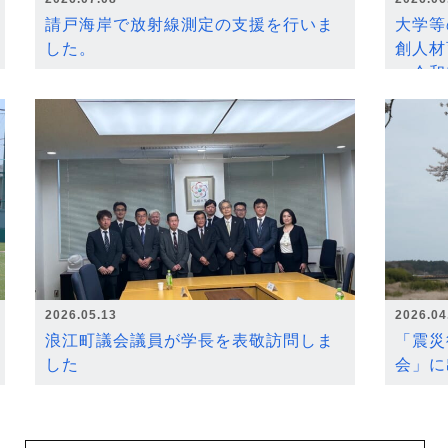
請戸海岸で放射線測定の支援を行いま
大学等
した。
創人材
～令和
2026.05.13
2026.04
浪江町議会議員が学長を表敬訪問しま
「震災
した
会」に