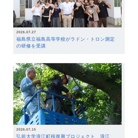
2026.07.27
福島県立福島高等学校がラドン・トロン測定
の研修を受講
2026.07.15
弘前大学浪江町桜復興プロジェクト 浪江