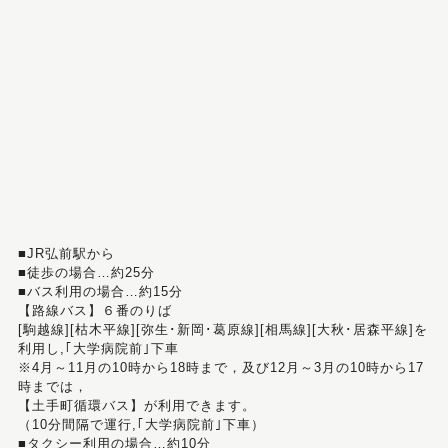
■JR弘前駅から
■徒歩の場合…約25分
■バス利用の場合…約15分
【路線バス】６番のりば
[駒越線][枯木平線][弥生･新岡･葛原線][相馬線][大秋･居森平線]を
利用し,｢大学病院前｣下車
※4月～11月の10時から18時まで，及び12月～3月の10時から17
時までは，
【土手町循環バス】が利用できます。
（10分間隔で運行,｢大学病院前｣下車）
■タクシー利用の場合…約10分