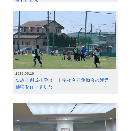
度）に採択
2026.05.19
なみえ創成小学校・中学校合同運動会の運営
補助を行いました