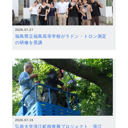
2026.07.27
福島県立福島高等学校がラドン・トロン測定
の研修を受講
2026.07.15
弘前大学浪江町桜復興プロジェクト 浪江