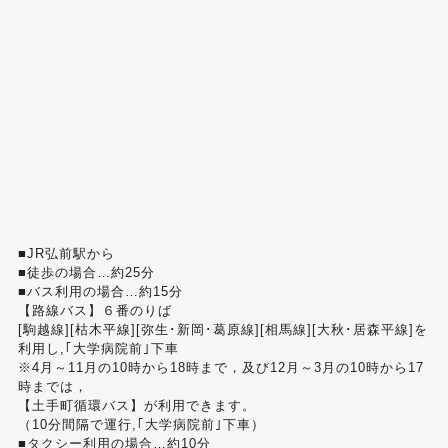
■JR弘前駅から
■徒歩の場合…約25分
■バス利用の場合…約15分
【路線バス】６番のりば
[駒越線][枯木平線][弥生･新岡･葛原線][相馬線][大秋･居森平線]を
利用し,｢大学病院前｣下車
※4月～11月の10時から18時まで，及び12月～3月の10時から17
時までは，
【土手町循環バス】が利用できます。
（10分間隔で運行,｢大学病院前｣下車）
■タクシー利用の場合…約10分