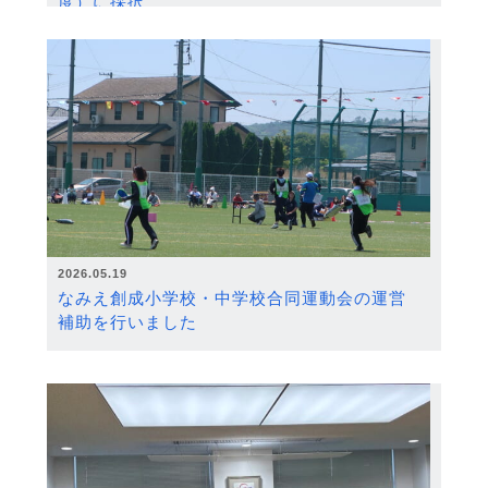
度）に採択
2026.05.19
なみえ創成小学校・中学校合同運動会の運営
補助を行いました