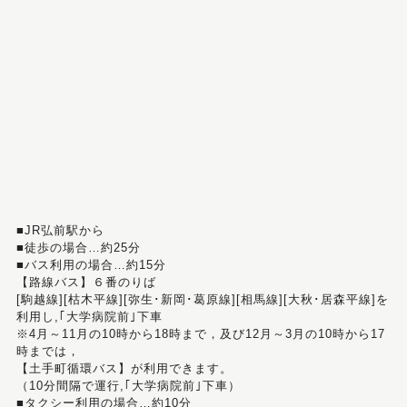
■JR弘前駅から
■徒歩の場合…約25分
■バス利用の場合…約15分
【路線バス】６番のりば
[駒越線][枯木平線][弥生･新岡･葛原線][相馬線][大秋･居森平線]を
利用し,｢大学病院前｣下車
※4月～11月の10時から18時まで，及び12月～3月の10時から17
時までは，
【土手町循環バス】が利用できます。
（10分間隔で運行,｢大学病院前｣下車）
■タクシー利用の場合…約10分