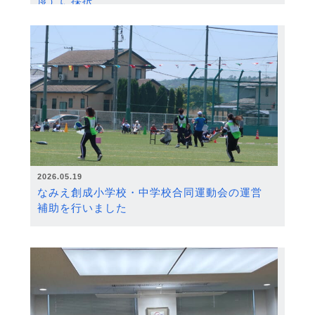
度）に採択
2026.05.19
なみえ創成小学校・中学校合同運動会の運営
補助を行いました