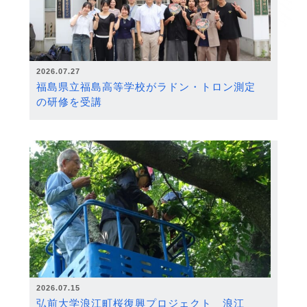
2026.07.27
福島県立福島高等学校がラドン・トロン測定
の研修を受講
2026.07.15
弘前大学浪江町桜復興プロジェクト 浪江