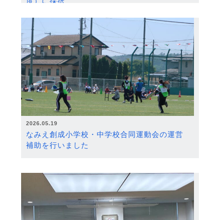
度）に採択
2026.05.19
なみえ創成小学校・中学校合同運動会の運営
補助を行いました