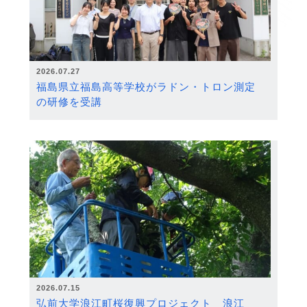
2026.07.27
福島県立福島高等学校がラドン・トロン測定
の研修を受講
2026.07.15
弘前大学浪江町桜復興プロジェクト 浪江