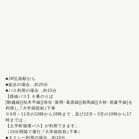
■JR弘前駅から
■徒歩の場合…約25分
■バス利用の場合…約15分
【路線バス】６番のりば
[駒越線][枯木平線][弥生･新岡･葛原線][相馬線][大秋･居森平線]を
利用し,｢大学病院前｣下車
※4月～11月の10時から18時まで，及び12月～3月の10時から17
時までは，
【土手町循環バス】が利用できます。
（10分間隔で運行,｢大学病院前｣下車）
■タクシー利用の場合…約10分