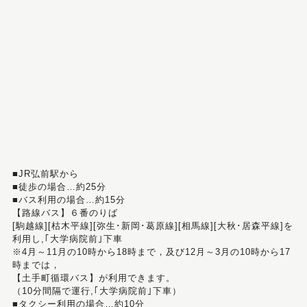
■JR弘前駅から
■徒歩の場合…約25分
■バス利用の場合…約15分
【路線バス】６番のりば
[駒越線][枯木平線][弥生･新岡･葛原線][相馬線][大秋･居森平線]を
利用し,｢大学病院前｣下車
※4月～11月の10時から18時まで，及び12月～3月の10時から17
時までは，
【土手町循環バス】が利用できます。
（10分間隔で運行,｢大学病院前｣下車）
■タクシー利用の場合…約10分