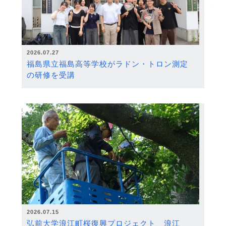
2026.07.27
福島県立福島高等学校がラドン・トロン測定
の研修を受講
2026.07.15
弘前大学浪江町桜復興プロジェクト 浪江