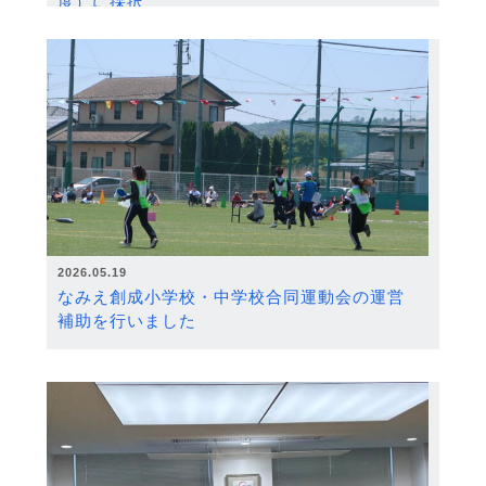
度）に採択
2026.05.19
なみえ創成小学校・中学校合同運動会の運営
補助を行いました