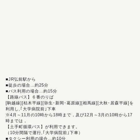
■JR弘前駅から
■徒歩の場合…約25分
■バス利用の場合…約15分
【路線バス】６番のりば
[駒越線][枯木平線][弥生･新岡･葛原線][相馬線][大秋･居森平線]を
利用し,｢大学病院前｣下車
※4月～11月の10時から18時まで，及び12月～3月の10時から17
時までは，
【土手町循環バス】が利用できます。
（10分間隔で運行,｢大学病院前｣下車）
■タクシー利用の場合…約10分