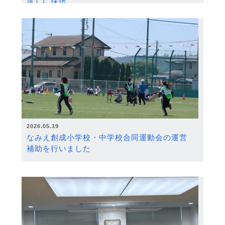
度）に採択
2026.05.19
なみえ創成小学校・中学校合同運動会の運営
補助を行いました