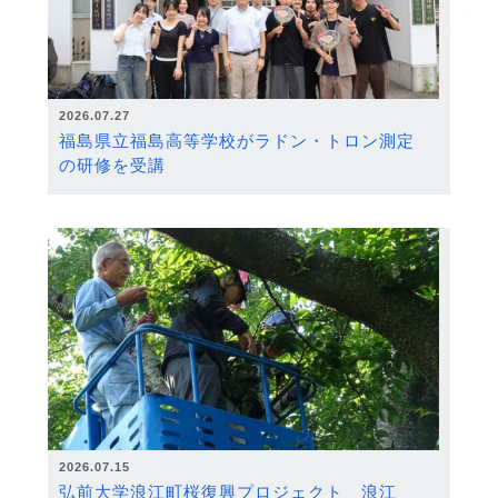
2026.07.27
福島県立福島高等学校がラドン・トロン測定
の研修を受講
2026.07.15
弘前大学浪江町桜復興プロジェクト 浪江