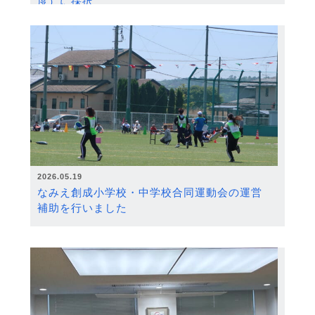
度）に採択
2026.05.19
なみえ創成小学校・中学校合同運動会の運営
補助を行いました