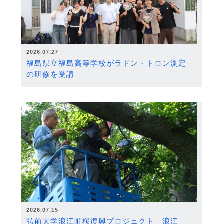
2026.07.27
福島県立福島高等学校がラドン・トロン測定
の研修を受講
2026.07.15
弘前大学浪江町桜復興プロジェクト 浪江