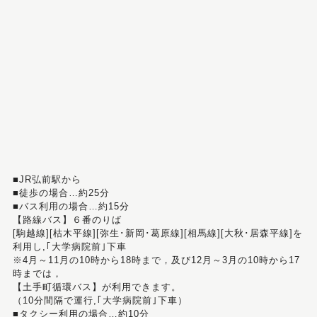
■JR弘前駅から
■徒歩の場合…約25分
■バス利用の場合…約15分
【路線バス】６番のりば
[駒越線][枯木平線][弥生･新岡･葛原線][相馬線][大秋･居森平線]を
利用し,｢大学病院前｣下車
※4月～11月の10時から18時まで，及び12月～3月の10時から17
時までは，
【土手町循環バス】が利用できます。
（10分間隔で運行,｢大学病院前｣下車）
■タクシー利用の場合…約10分