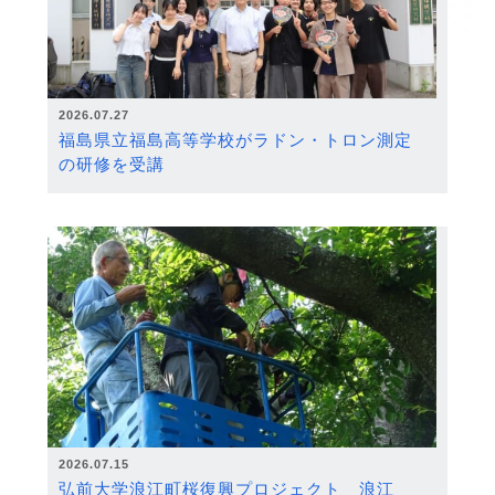
2026.07.27
福島県立福島高等学校がラドン・トロン測定
の研修を受講
2026.07.15
弘前大学浪江町桜復興プロジェクト 浪江