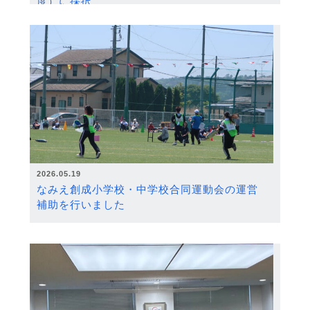
度）に採択
2026.05.19
なみえ創成小学校・中学校合同運動会の運営
補助を行いました