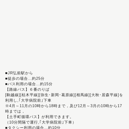
■JR弘前駅から
■徒歩の場合…約25分
■バス利用の場合…約15分
【路線バス】６番のりば
[駒越線][枯木平線][弥生･新岡･葛原線][相馬線][大秋･居森平線]を
利用し,｢大学病院前｣下車
※4月～11月の10時から18時まで，及び12月～3月の10時から17
時までは，
【土手町循環バス】が利用できます。
（10分間隔で運行,｢大学病院前｣下車）
■タクシー利用の場合…約10分