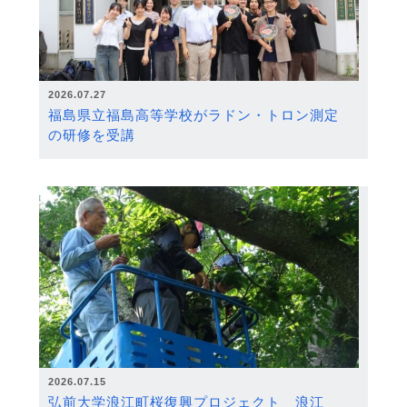
2026.07.27
福島県立福島高等学校がラドン・トロン測定
の研修を受講
2026.07.15
弘前大学浪江町桜復興プロジェクト 浪江