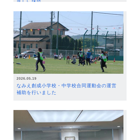
度）に採択
2026.05.19
なみえ創成小学校・中学校合同運動会の運営
補助を行いました