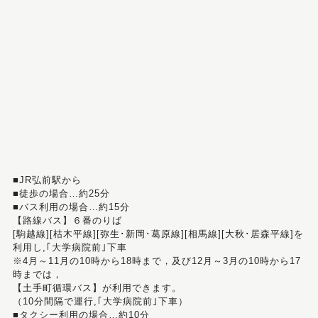
■JR弘前駅から
■徒歩の場合…約25分
■バス利用の場合…約15分
【路線バス】６番のりば
[駒越線][枯木平線][弥生･新岡･葛原線][相馬線][大秋･居森平線]を
利用し,｢大学病院前｣下車
※4月～11月の10時から18時まで，及び12月～3月の10時から17
時までは，
【土手町循環バス】が利用できます。
（10分間隔で運行,｢大学病院前｣下車）
■タクシー利用の場合…約10分