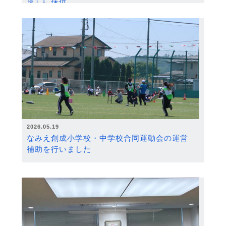
度）に採択
2026.05.19
なみえ創成小学校・中学校合同運動会の運営
補助を行いました