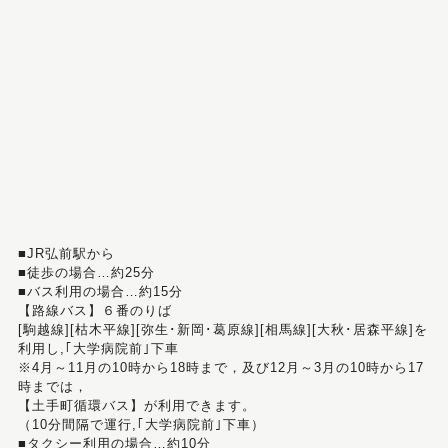
■JR弘前駅から
■徒歩の場合…約25分
■バス利用の場合…約15分
【路線バス】６番のりば
[駒越線][枯木平線][弥生･新岡･葛原線][相馬線][大秋･居森平線]を
利用し,｢大学病院前｣下車
※4月～11月の10時から18時まで，及び12月～3月の10時から17
時までは，
【土手町循環バス】が利用できます。
（10分間隔で運行,｢大学病院前｣下車）
■タクシー利用の場合…約10分