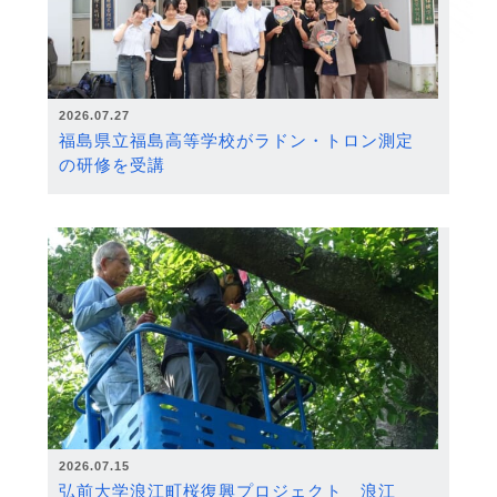
2026.07.27
福島県立福島高等学校がラドン・トロン測定
の研修を受講
2026.07.15
弘前大学浪江町桜復興プロジェクト 浪江