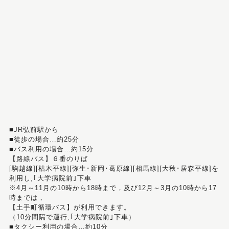
■JR弘前駅から
■徒歩の場合…約25分
■バス利用の場合…約15分
【路線バス】６番のりば
[駒越線][枯木平線][弥生･新岡･葛原線][相馬線][大秋･居森平線]を
利用し,｢大学病院前｣下車
※4月～11月の10時から18時まで，及び12月～3月の10時から17
時までは，
【土手町循環バス】が利用できます。
（10分間隔で運行,｢大学病院前｣下車）
■タクシー利用の場合…約10分