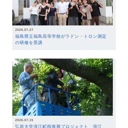
2026.07.27
福島県立福島高等学校がラドン・トロン測定
の研修を受講
2026.07.15
弘前大学浪江町桜復興プロジェクト 浪江