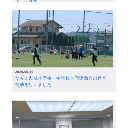
度）に採択
2026.05.19
なみえ創成小学校・中学校合同運動会の運営
補助を行いました