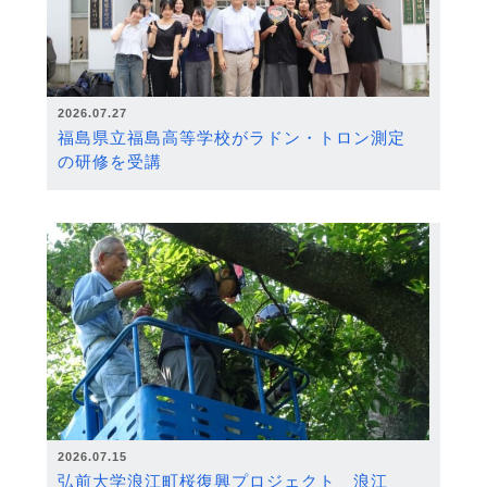
2026.07.27
福島県立福島高等学校がラドン・トロン測定
の研修を受講
2026.07.15
弘前大学浪江町桜復興プロジェクト 浪江