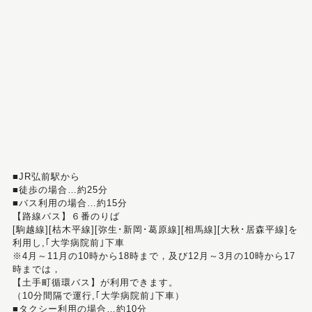
■JR弘前駅から
■徒歩の場合…約25分
■バス利用の場合…約15分
【路線バス】６番のりば
[駒越線][枯木平線][弥生･新岡･葛原線][相馬線][大秋･居森平線]を
利用し,｢大学病院前｣下車
※4月～11月の10時から18時まで，及び12月～3月の10時から17
時までは，
【土手町循環バス】が利用できます。
（10分間隔で運行,｢大学病院前｣下車）
■タクシー利用の場合…約10分