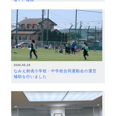
度）に採択
2026.05.19
なみえ創成小学校・中学校合同運動会の運営
補助を行いました