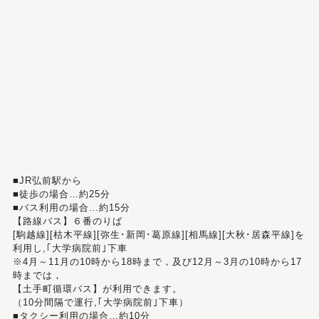
■JR弘前駅から
■徒歩の場合…約25分
■バス利用の場合…約15分
【路線バス】６番のりば
[駒越線][枯木平線][弥生･新岡･葛原線][相馬線][大秋･居森平線]を
利用し,｢大学病院前｣下車
※4月～11月の10時から18時まで，及び12月～3月の10時から17
時までは，
【土手町循環バス】が利用できます。
（10分間隔で運行,｢大学病院前｣下車）
■タクシー利用の場合…約10分