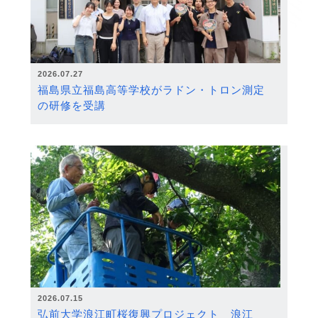
2026.07.27
福島県立福島高等学校がラドン・トロン測定
の研修を受講
2026.07.15
弘前大学浪江町桜復興プロジェクト 浪江