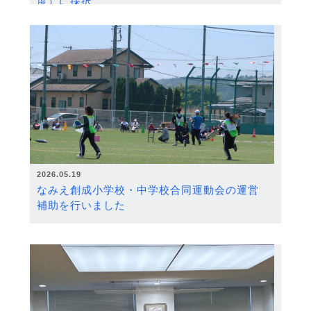
度）に採択
2026.05.19
なみえ創成小学校・中学校合同運動会の運営
補助を行いました