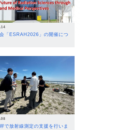
.14
会「ESRAH2026」の開催につ
.08
岸で放射線測定の支援を行いま