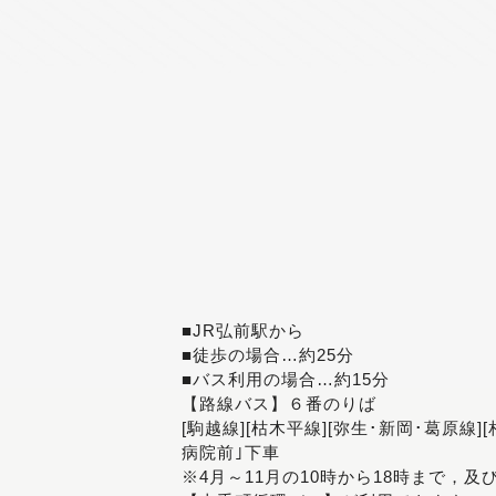
■JR弘前駅から
■徒歩の場合…約25分
■バス利用の場合…約15分
【路線バス】６番のりば
[駒越線][枯木平線][弥生･新岡･葛原線]
病院前｣下車
※4月～11月の10時から18時まで，及