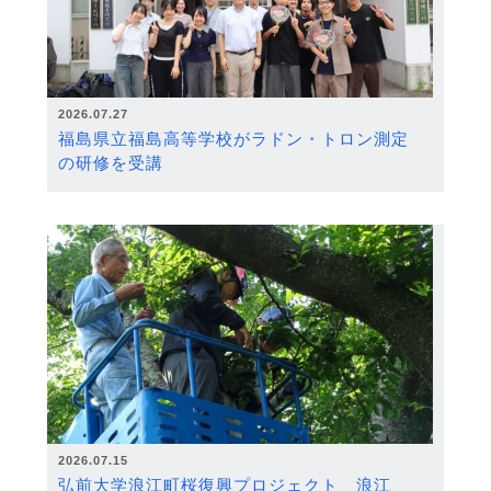
2026.07.27
福島県立福島高等学校がラドン・トロン測定
の研修を受講
2026.07.15
弘前大学浪江町桜復興プロジェクト 浪江