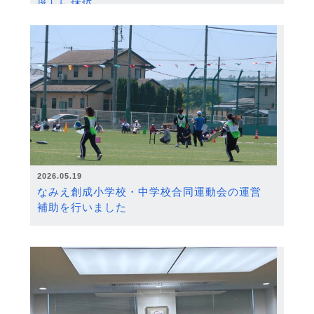
度）に採択
2026.05.19
なみえ創成小学校・中学校合同運動会の運営
補助を行いました