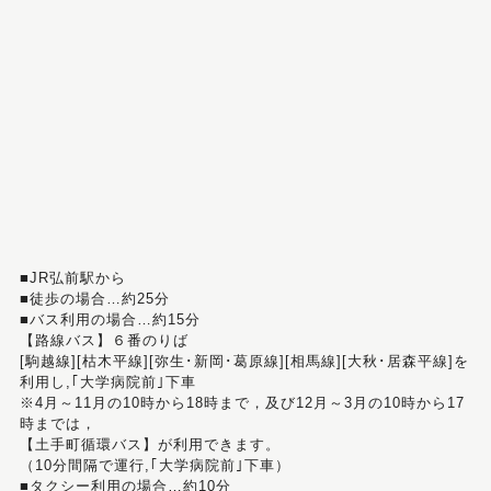
■JR弘前駅から
■徒歩の場合…約25分
■バス利用の場合…約15分
【路線バス】６番のりば
[駒越線][枯木平線][弥生･新岡･葛原線][相馬線][大秋･居森平線]を
利用し,｢大学病院前｣下車
※4月～11月の10時から18時まで，及び12月～3月の10時から17
時までは，
【土手町循環バス】が利用できます。
（10分間隔で運行,｢大学病院前｣下車）
■タクシー利用の場合…約10分