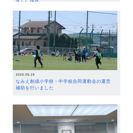
度）に採択
2026.05.19
なみえ創成小学校・中学校合同運動会の運営
補助を行いました