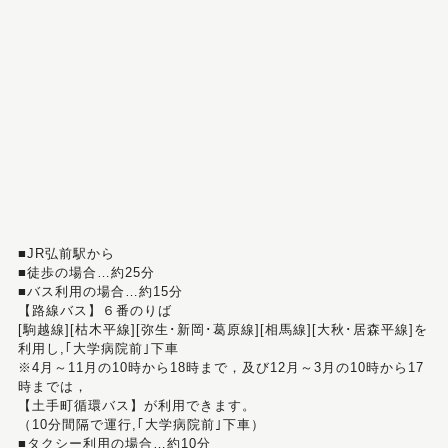
■JR弘前駅から
■徒歩の場合…約25分
■バス利用の場合…約15分
【路線バス】６番のりば
[駒越線][枯木平線][弥生･新岡･葛原線][相馬線][大秋･居森平線]を
利用し,｢大学病院前｣下車
※4月～11月の10時から18時まで，及び12月～3月の10時から17
時までは，
【土手町循環バス】が利用できます。
（10分間隔で運行,｢大学病院前｣下車）
■タクシー利用の場合…約10分