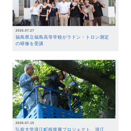
2026.07.27
福島県立福島高等学校がラドン・トロン測定
の研修を受講
2026.07.15
弘前大学浪江町桜復興プロジェクト 浪江