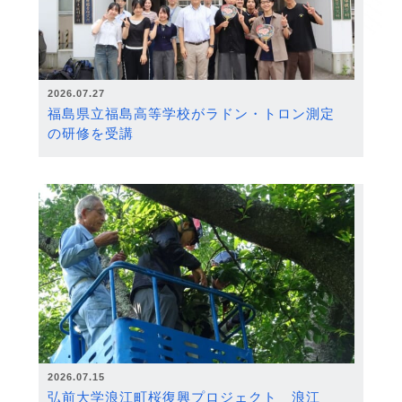
2026.07.27
福島県立福島高等学校がラドン・トロン測定
の研修を受講
2026.07.15
弘前大学浪江町桜復興プロジェクト 浪江