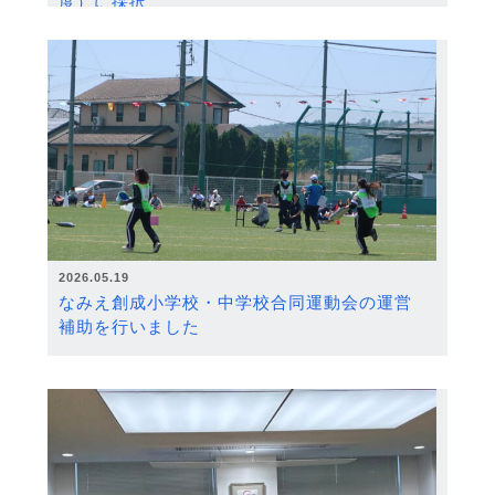
度）に採択
2026.05.19
なみえ創成小学校・中学校合同運動会の運営
補助を行いました