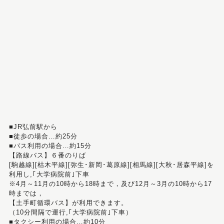
■JR弘前駅から
■徒歩の場合…約25分
■バス利用の場合…約15分
【路線バス】６番のりば
[駒越線][枯木平線][弥生･新岡･葛原線][相馬線][大秋･居森平線]を
利用し,｢大学病院前｣下車
※4月～11月の10時から18時まで，及び12月～3月の10時から17
時までは，
【土手町循環バス】が利用できます。
（10分間隔で運行,｢大学病院前｣下車）
■タクシー利用の場合…約10分