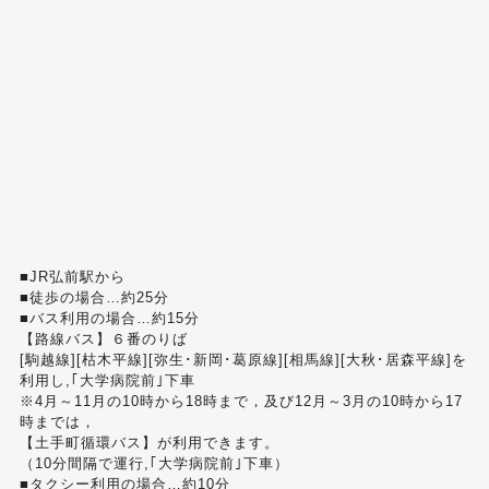
■JR弘前駅から
■徒歩の場合…約25分
■バス利用の場合…約15分
【路線バス】６番のりば
[駒越線][枯木平線][弥生･新岡･葛原線][相馬線][大秋･居森平線]を
利用し,｢大学病院前｣下車
※4月～11月の10時から18時まで，及び12月～3月の10時から17
時までは，
【土手町循環バス】が利用できます。
（10分間隔で運行,｢大学病院前｣下車）
■タクシー利用の場合…約10分