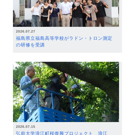
2026.07.27
福島県立福島高等学校がラドン・トロン測定
の研修を受講
2026.07.15
弘前大学浪江町桜復興プロジェクト 浪江