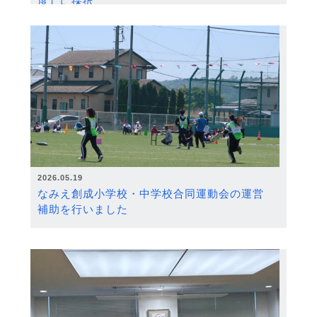
度）に採択
2026.05.19
なみえ創成小学校・中学校合同運動会の運営
補助を行いました