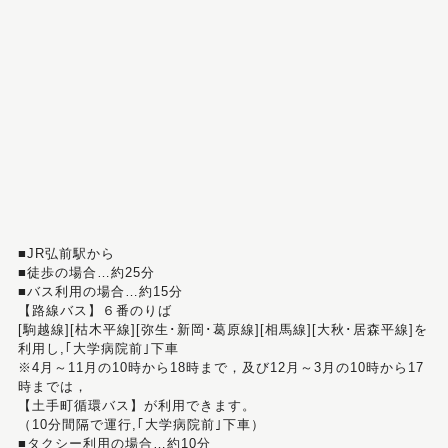
■JR弘前駅から
■徒歩の場合…約25分
■バス利用の場合…約15分
【路線バス】６番のりば
[駒越線][枯木平線][弥生･新岡･葛原線][相馬線][大秋･居森平線]を
利用し,｢大学病院前｣下車
※4月～11月の10時から18時まで，及び12月～3月の10時から17
時までは，
【土手町循環バス】が利用できます。
（10分間隔で運行,｢大学病院前｣下車）
■タクシー利用の場合…約10分