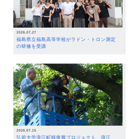
2026.07.27
福島県立福島高等学校がラドン・トロン測定
の研修を受講
2026.07.15
弘前大学浪江町桜復興プロジェクト 浪江