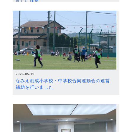
度）に採択
2026.05.19
なみえ創成小学校・中学校合同運動会の運営
補助を行いました