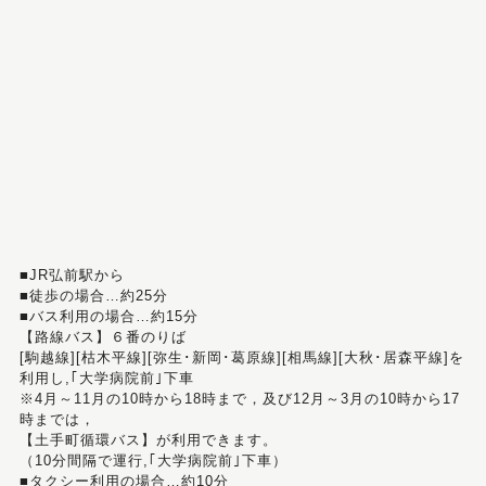
■JR弘前駅から
■徒歩の場合…約25分
■バス利用の場合…約15分
【路線バス】６番のりば
[駒越線][枯木平線][弥生･新岡･葛原線][相馬線][大秋･居森平線]を
利用し,｢大学病院前｣下車
※4月～11月の10時から18時まで，及び12月～3月の10時から17
時までは，
【土手町循環バス】が利用できます。
（10分間隔で運行,｢大学病院前｣下車）
■タクシー利用の場合…約10分