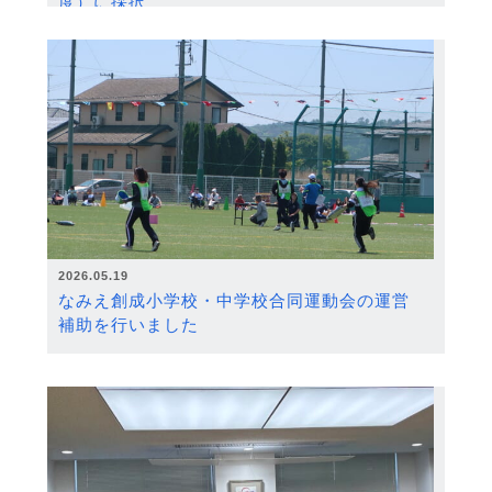
度）に採択
2026.05.19
なみえ創成小学校・中学校合同運動会の運営
補助を行いました