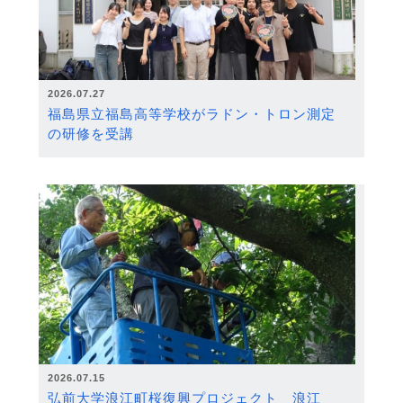
2026.07.27
福島県立福島高等学校がラドン・トロン測定
の研修を受講
2026.07.15
弘前大学浪江町桜復興プロジェクト 浪江