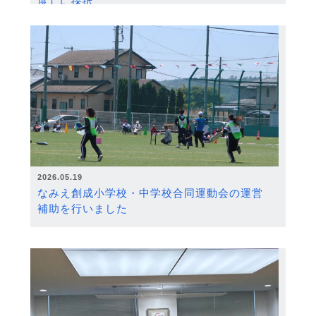
度）に採択
2026.05.19
なみえ創成小学校・中学校合同運動会の運営
補助を行いました