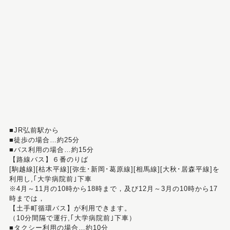
■JR弘前駅から
■徒歩の場合…約25分
■バス利用の場合…約15分
【路線バス】６番のりば
[駒越線][枯木平線][弥生･新岡･葛原線][相馬線][大秋･居森平線]を
利用し,｢大学病院前｣下車
※4月～11月の10時から18時まで，及び12月～3月の10時から17
時までは，
【土手町循環バス】が利用できます。
（10分間隔で運行,｢大学病院前｣下車）
■タクシー利用の場合…約10分