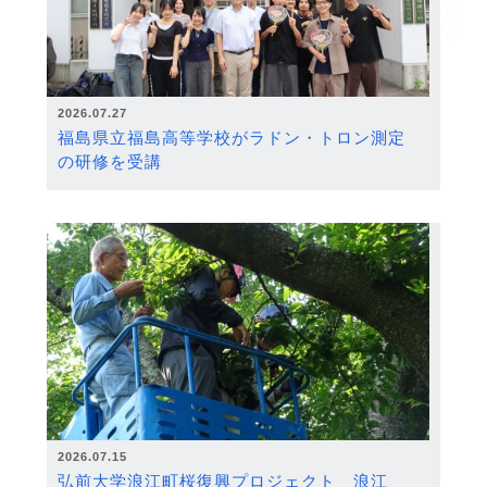
2026.07.27
福島県立福島高等学校がラドン・トロン測定
の研修を受講
2026.07.15
弘前大学浪江町桜復興プロジェクト 浪江