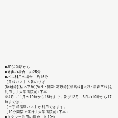
■JR弘前駅から
■徒歩の場合…約25分
■バス利用の場合…約15分
【路線バス】６番のりば
[駒越線][枯木平線][弥生･新岡･葛原線][相馬線][大秋･居森平線]を
利用し,｢大学病院前｣下車
※4月～11月の10時から18時まで，及び12月～3月の10時から17
時までは，
【土手町循環バス】が利用できます。
（10分間隔で運行,｢大学病院前｣下車）
■タクシー利用の場合…約10分