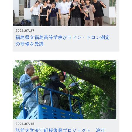
2026.07.27
福島県立福島高等学校がラドン・トロン測定
の研修を受講
2026.07.15
弘前大学浪江町桜復興プロジェクト 浪江