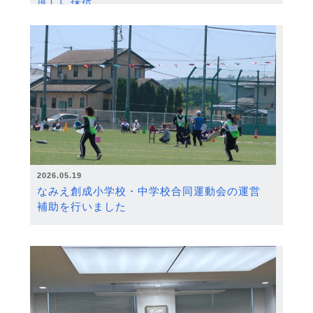
度）に採択
2026.05.19
なみえ創成小学校・中学校合同運動会の運営
補助を行いました