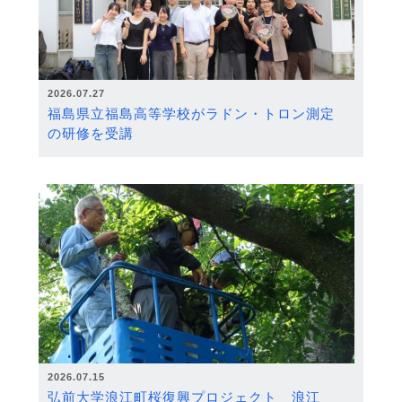
2026.07.27
福島県立福島高等学校がラドン・トロン測定
の研修を受講
2026.07.15
弘前大学浪江町桜復興プロジェクト 浪江