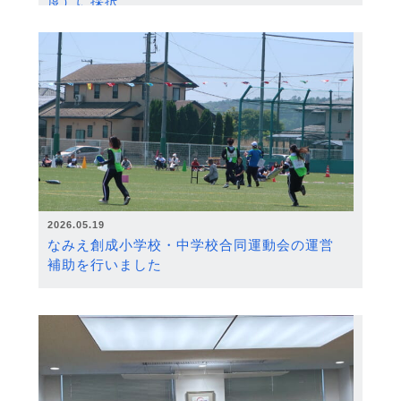
度）に採択
2026.05.19
なみえ創成小学校・中学校合同運動会の運営
補助を行いました