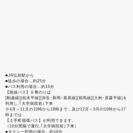
■JR弘前駅から
■徒歩の場合…約25分
■バス利用の場合…約15分
【路線バス】６番のりば
[駒越線][枯木平線][弥生･新岡･葛原線][相馬線][大秋･居森平線]を
利用し,｢大学病院前｣下車
※4月～11月の10時から18時まで，及び12月～3月の10時から17
時までは，
【土手町循環バス】が利用できます。
（10分間隔で運行,｢大学病院前｣下車）
■タクシー利用の場合…約10分