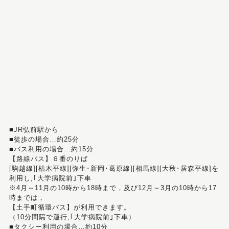
■JR弘前駅から
■徒歩の場合…約25分
■バス利用の場合…約15分
【路線バス】６番のりば
[駒越線][枯木平線][弥生･新岡･葛原線][相馬線][大秋･居森平線]を
利用し,｢大学病院前｣下車
※4月～11月の10時から18時まで，及び12月～3月の10時から17
時までは，
【土手町循環バス】が利用できます。
（10分間隔で運行,｢大学病院前｣下車）
■タクシー利用の場合…約10分