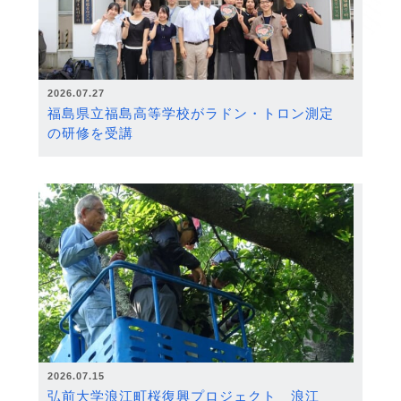
2026.07.27
福島県立福島高等学校がラドン・トロン測定
の研修を受講
2026.07.15
弘前大学浪江町桜復興プロジェクト 浪江