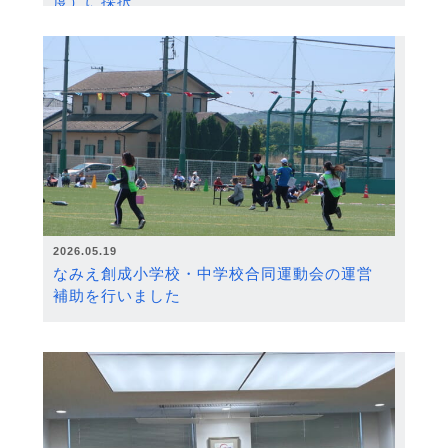
度）に採択
2026.05.19
なみえ創成小学校・中学校合同運動会の運営
補助を行いました