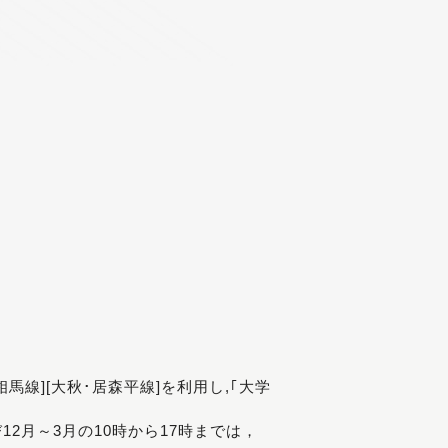
[相馬線][大秋･居森平線]を利用し,｢大学
び12月～3月の10時から17時までは，