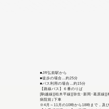
■JR弘前駅から
■徒歩の場合…約25分
■バス利用の場合…約15分
【路線バス】６番のりば
[駒越線][枯木平線][弥生･新岡･葛原線]
病院前｣下車
※4月～11月の10時から18時まで，及