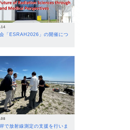
.14
会「ESRAH2026」の開催につ
.08
岸で放射線測定の支援を行いま