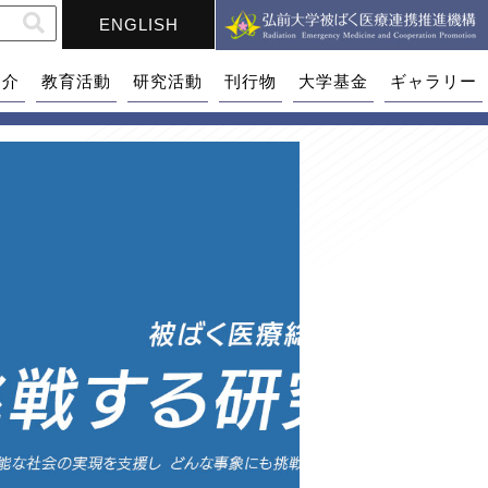
ENGLISH
紹介
教育活動
研究活動
刊行物
大学基金
ギャラリー