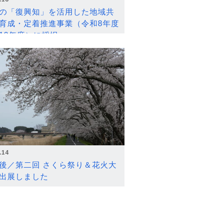
の「復興知」を活用した地域共
育成・定着推進事業（令和8年度
12年度）に採択
.14
後／第二回 さくら祭り＆花火大
出展しました