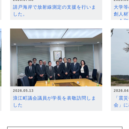
請戸海岸で放射線測定の支援を行いま
大学等
した。
創人材
～令和
2026.05.13
2026.04
浪江町議会議員が学長を表敬訪問しま
「震災
した
会」に