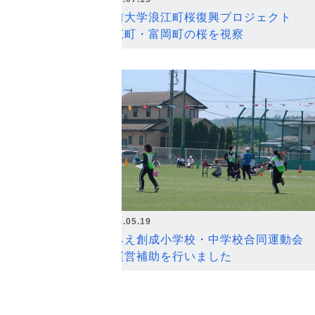
弘前大学浪江町桜復興プロジェクト
浪江町・富岡町の桜を視察
2026.05.19
なみえ創成小学校・中学校合同運動会
の運営補助を行いました