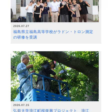
2026.07.27
福島県立福島高等学校がラドン・トロン測定
の研修を受講
2026.07.15
弘前大学浪江町桜復興プロジェクト 浪江