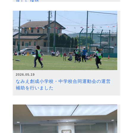
度）に採択
2026.05.19
なみえ創成小学校・中学校合同運動会の運営
補助を行いました