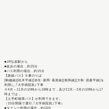
■JR弘前駅から
■徒歩の場合…約25分
■バス利用の場合…約15分
【路線バス】６番のりば
[駒越線][枯木平線][弥生･新岡･葛原線][相馬線][大秋･居森平線]を
利用し,｢大学病院前｣下車
※4月～11月の10時から18時まで，及び12月～3月の10時から17
時までは，
【土手町循環バス】が利用できます。
（10分間隔で運行,｢大学病院前｣下車）
■タクシー利用の場合…約10分