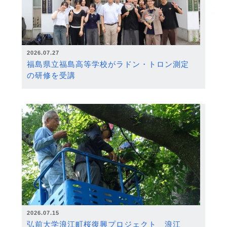
2026.07.27
福島県立福島高等学校がラドン・トロン測定
の研修を受講
2026.07.15
弘前大学浪江町桜復興プロジェクト 浪江