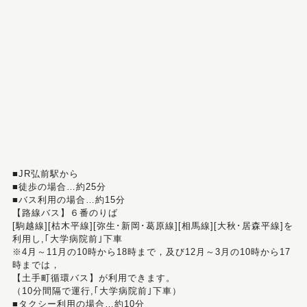
■JR弘前駅から
■徒歩の場合…約25分
■バス利用の場合…約15分
【路線バス】６番のりば
[駒越線][枯木平線][弥生･新岡･葛原線][相馬線][大秋･居森平線]を
利用し,｢大学病院前｣下車
※4月～11月の10時から18時まで，及び12月～3月の10時から17
時までは，
【土手町循環バス】が利用できます。
（10分間隔で運行,｢大学病院前｣下車）
■タクシー利用の場合…約10分