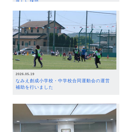
度）に採択
2026.05.19
なみえ創成小学校・中学校合同運動会の運営
補助を行いました